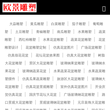
产品中心
大蒜雕塑
黄瓜雕塑
白菜雕塑
茄子雕塑
葡萄雕
塑
土豆雕塑
青椒雕塑
南瓜雕塑
水果雕塑
蔬菜
雕塑
西红柿雕塑
水果花篮雕塑
蔬菜花篮雕塑
花篮
雕塑设计
花篮雕塑定制
仿真花篮图片
广场花篮雕塑
仿真假花花篮
花坛花篮效果图
仿真大花篮雕塑
树脂
大花篮雕塑
景区大花篮雕塑
玻璃钢果篮雕塑
玻璃钢水
果花篮
玻璃钢蔬菜花篮
水果蔬菜花篮雕塑
水果蔬菜雕
塑摆件
仿真瓜果蔬菜雕塑
旅游区大花篮雕塑
玻璃钢大
花篮雕塑
仿真花篮景观雕塑
室外仿真花篮图片
开业庆
贺仿真花篮
国庆节花坛大花篮
广场玻璃钢花篮雕塑
路
口景观大花篮雕塑
景观玻璃钢花篮雕塑
元旦装饰大花篮雕