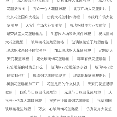
塑
国庆装饰大花篮雕塑
仿真花卉大花篮雕塑
国庆花坛
花篮效果图
万众一心大花篮雕塑
北京广场大花篮图片
北京花篮国庆大花篮
仿真大花篮制作流程
市政府广场大花
篮雕塑
天安门广场大花篮雕塑
玻璃钢材质大花篮雕塑
繁荣昌盛大花篮雕塑品
生态园农场装饰摆件雕塑
祝福祖国
大花蓝雕塑
玻璃钢花篮雕塑价格
玻璃钢菜篮子雕塑价格
玻璃钢水果篮子雕塑价格
加工玻璃钢大花篮雕塑
定制仿天
安门花篮雕塑
定做玻璃钢花篮雕塑
哪里有做花篮雕塑
花篮雕塑的材质是什么
玻璃钢花篮雕塑多少钱
玻璃钢花篮
雕塑制作厂
玻璃钢花篮雕塑现货
玻璃钢花篮雕塑图片
树脂花篮雕塑加工厂
花篮是用的什么材质
天安门花篮是哪
做的
国庆节日氛围花篮雕塑
元旦节日氛围花篮雕塑
庆
祝开业仿真大花篮雕塑
祝贺开业玻璃钢花篮雕塑
祝福祖国
玻璃钢花篮雕塑
万众一心玻璃钢花篮雕塑
仿真花卉大花篮