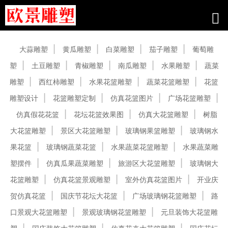
产品中心
大蒜雕塑
黄瓜雕塑
白菜雕塑
茄子雕塑
葡萄雕
塑
土豆雕塑
青椒雕塑
南瓜雕塑
水果雕塑
蔬菜
雕塑
西红柿雕塑
水果花篮雕塑
蔬菜花篮雕塑
花篮
雕塑设计
花篮雕塑定制
仿真花篮图片
广场花篮雕塑
仿真假花花篮
花坛花篮效果图
仿真大花篮雕塑
树脂
大花篮雕塑
景区大花篮雕塑
玻璃钢果篮雕塑
玻璃钢水
果花篮
玻璃钢蔬菜花篮
水果蔬菜花篮雕塑
水果蔬菜雕
塑摆件
仿真瓜果蔬菜雕塑
旅游区大花篮雕塑
玻璃钢大
花篮雕塑
仿真花篮景观雕塑
室外仿真花篮图片
开业庆
贺仿真花篮
国庆节花坛大花篮
广场玻璃钢花篮雕塑
路
口景观大花篮雕塑
景观玻璃钢花篮雕塑
元旦装饰大花篮雕