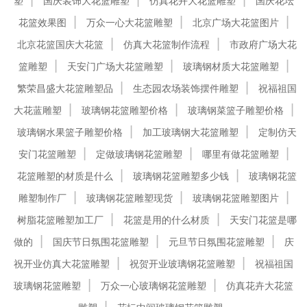
塑
国庆装饰大花篮雕塑
仿真花卉大花篮雕塑
国庆花坛
花篮效果图
万众一心大花篮雕塑
北京广场大花篮图片
北京花篮国庆大花篮
仿真大花篮制作流程
市政府广场大花
篮雕塑
天安门广场大花篮雕塑
玻璃钢材质大花篮雕塑
繁荣昌盛大花篮雕塑品
生态园农场装饰摆件雕塑
祝福祖国
大花蓝雕塑
玻璃钢花篮雕塑价格
玻璃钢菜篮子雕塑价格
玻璃钢水果篮子雕塑价格
加工玻璃钢大花篮雕塑
定制仿天
安门花篮雕塑
定做玻璃钢花篮雕塑
哪里有做花篮雕塑
花篮雕塑的材质是什么
玻璃钢花篮雕塑多少钱
玻璃钢花篮
雕塑制作厂
玻璃钢花篮雕塑现货
玻璃钢花篮雕塑图片
树脂花篮雕塑加工厂
花篮是用的什么材质
天安门花篮是哪
做的
国庆节日氛围花篮雕塑
元旦节日氛围花篮雕塑
庆
祝开业仿真大花篮雕塑
祝贺开业玻璃钢花篮雕塑
祝福祖国
玻璃钢花篮雕塑
万众一心玻璃钢花篮雕塑
仿真花卉大花篮