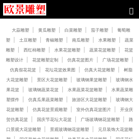
产品中心
大蒜雕塑
黄瓜雕塑
白菜雕塑
茄子雕塑
葡萄雕
塑
土豆雕塑
青椒雕塑
南瓜雕塑
水果雕塑
蔬菜
雕塑
西红柿雕塑
水果花篮雕塑
蔬菜花篮雕塑
花篮
雕塑设计
花篮雕塑定制
仿真花篮图片
广场花篮雕塑
仿真假花花篮
花坛花篮效果图
仿真大花篮雕塑
树脂
大花篮雕塑
景区大花篮雕塑
玻璃钢果篮雕塑
玻璃钢水
果花篮
玻璃钢蔬菜花篮
水果蔬菜花篮雕塑
水果蔬菜雕
塑摆件
仿真瓜果蔬菜雕塑
旅游区大花篮雕塑
玻璃钢大
花篮雕塑
仿真花篮景观雕塑
室外仿真花篮图片
开业庆
贺仿真花篮
国庆节花坛大花篮
广场玻璃钢花篮雕塑
路
口景观大花篮雕塑
景观玻璃钢花篮雕塑
元旦装饰大花篮雕