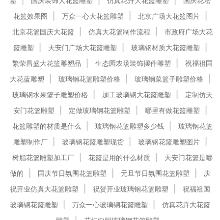
塑
国庆装饰大花篮雕塑
仿真花卉大花篮雕塑
国庆花坛
花篮效果图
万众一心大花篮雕塑
北京广场大花篮图片
北京花篮国庆大花篮
仿真大花篮制作流程
市政府广场大花
篮雕塑
天安门广场大花篮雕塑
玻璃钢材质大花篮雕塑
繁荣昌盛大花篮雕塑品
生态园农场装饰摆件雕塑
祝福祖国
大花蓝雕塑
玻璃钢花篮雕塑价格
玻璃钢菜篮子雕塑价格
玻璃钢水果篮子雕塑价格
加工玻璃钢大花篮雕塑
定制仿天
安门花篮雕塑
定做玻璃钢花篮雕塑
哪里有做花篮雕塑
花篮雕塑的材质是什么
玻璃钢花篮雕塑多少钱
玻璃钢花篮
雕塑制作厂
玻璃钢花篮雕塑现货
玻璃钢花篮雕塑图片
树脂花篮雕塑加工厂
花篮是用的什么材质
天安门花篮是哪
做的
国庆节日氛围花篮雕塑
元旦节日氛围花篮雕塑
庆
祝开业仿真大花篮雕塑
祝贺开业玻璃钢花篮雕塑
祝福祖国
玻璃钢花篮雕塑
万众一心玻璃钢花篮雕塑
仿真花卉大花篮