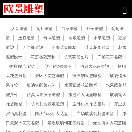
产品中心
大蒜雕塑
黄瓜雕塑
白菜雕塑
茄子雕塑
葡萄雕
塑
土豆雕塑
青椒雕塑
南瓜雕塑
水果雕塑
蔬菜
雕塑
西红柿雕塑
水果花篮雕塑
蔬菜花篮雕塑
花篮
雕塑设计
花篮雕塑定制
仿真花篮图片
广场花篮雕塑
仿真假花花篮
花坛花篮效果图
仿真大花篮雕塑
树脂
大花篮雕塑
景区大花篮雕塑
玻璃钢果篮雕塑
玻璃钢水
果花篮
玻璃钢蔬菜花篮
水果蔬菜花篮雕塑
水果蔬菜雕
塑摆件
仿真瓜果蔬菜雕塑
旅游区大花篮雕塑
玻璃钢大
花篮雕塑
仿真花篮景观雕塑
室外仿真花篮图片
开业庆
贺仿真花篮
国庆节花坛大花篮
广场玻璃钢花篮雕塑
路
口景观大花篮雕塑
景观玻璃钢花篮雕塑
元旦装饰大花篮雕