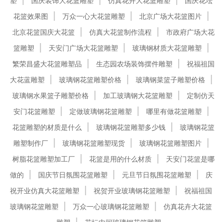
塑
国庆装饰大花篮雕塑
仿真花卉大花篮雕塑
国庆花坛
花篮效果图
万众一心大花篮雕塑
北京广场大花篮图片
北京花篮国庆大花篮
仿真大花篮制作流程
市政府广场大花
篮雕塑
天安门广场大花篮雕塑
玻璃钢材质大花篮雕塑
繁荣昌盛大花篮雕塑品
生态园农场装饰摆件雕塑
祝福祖国
大花蓝雕塑
玻璃钢花篮雕塑价格
玻璃钢菜篮子雕塑价格
玻璃钢水果篮子雕塑价格
加工玻璃钢大花篮雕塑
定制仿天
安门花篮雕塑
定做玻璃钢花篮雕塑
哪里有做花篮雕塑
花篮雕塑的材质是什么
玻璃钢花篮雕塑多少钱
玻璃钢花篮
雕塑制作厂
玻璃钢花篮雕塑现货
玻璃钢花篮雕塑图片
树脂花篮雕塑加工厂
花篮是用的什么材质
天安门花篮是哪
做的
国庆节日氛围花篮雕塑
元旦节日氛围花篮雕塑
庆
祝开业仿真大花篮雕塑
祝贺开业玻璃钢花篮雕塑
祝福祖国
玻璃钢花篮雕塑
万众一心玻璃钢花篮雕塑
仿真花卉大花篮